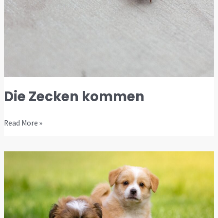
Die Zecken kommen
Read More »
Der
Welpe
zieht
ein