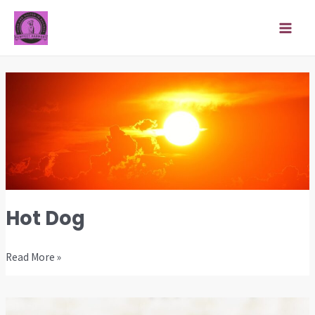
Zum
MAI
Inhalt
ME
springen
Hot
Dog
Hot Dog
Read More »
Tipps