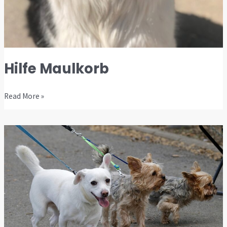
Hilfe Maulkorb
Read More »
Warum
ziehen
Hunde
an
der
Leine