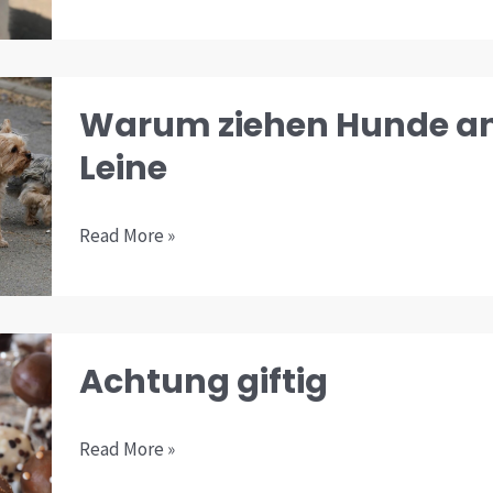
Warum
Warum ziehen Hunde an
ziehen
Leine
Hunde
an
der
Read More »
Leine
Achtung
Achtung giftig
giftig
Read More »