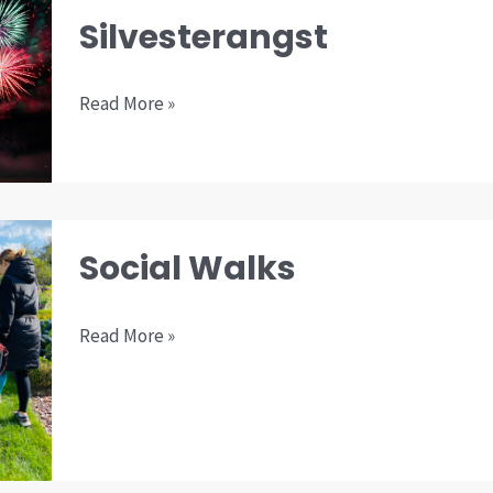
Silvesterangst
Silvesterangst
Read More »
Social
Social Walks
Walks
Read More »