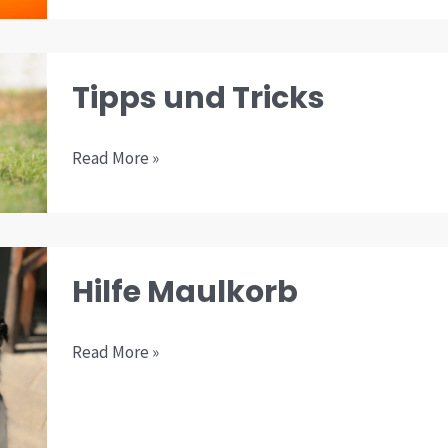
Tipps
Tipps und Tricks
und
Tricks
Read More »
Hilfe
Hilfe Maulkorb
Maulkorb
Read More »