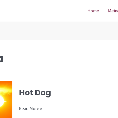
Home
Mein
a
Hot
Hot Dog
Dog
Read More »