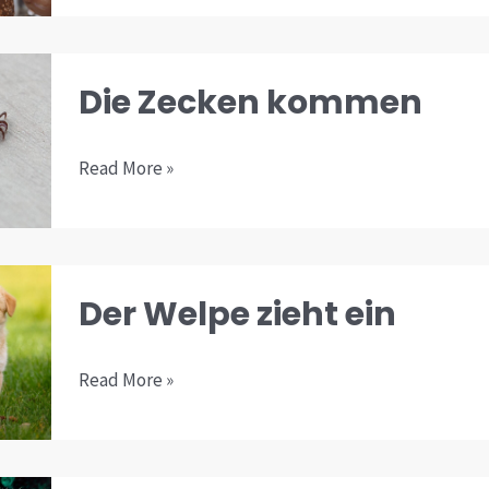
Die
Die Zecken kommen
Zecken
kommen
Read More »
Der
Der Welpe zieht ein
Welpe
zieht
Read More »
ein